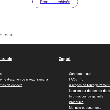
Produits archivés
Drums
musicale
Support
s
Contactez-nous
ème d'examen de niveau Yamaha
FAQs
vités de concert
À propos de l'enregistremen
Localisateur de centres de s
Informations de garantie
Brochures
Manuels et documents