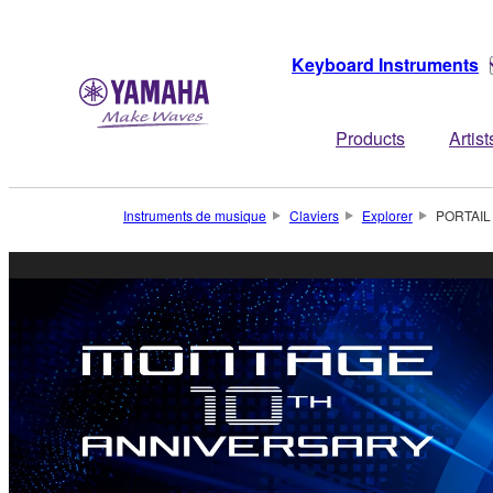
Keyboard Instruments
Products
Artist
Instruments de musique
Claviers
Explorer
PORTAIL