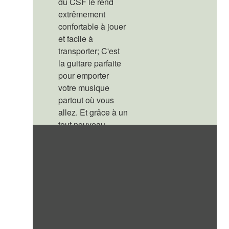
du CSF le rend
extrêmement
confortable à jouer
et facile à
transporter; C'est
la guitare parfaite
pour emporter
votre musique
partout où vous
allez. Et grâce à un
tout nouveau
design, le corps
compact offre un
son riche,
dynamique et
plein.