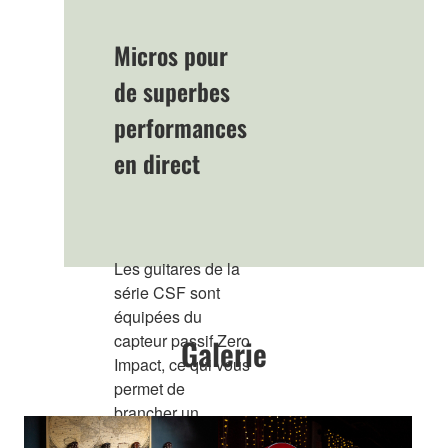
Micros pour
de superbes
performances
en direct
Les guitares de la
série CSF sont
équipées du
capteur passif Zero
Galerie
Impact, ce qui vous
permet de
brancher un
amplificateur ou un