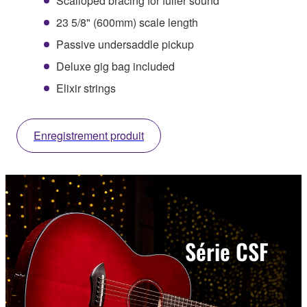
Scalloped bracing for fuller sound
23 5/8" (600mm) scale length
Passive undersaddle pickup
Deluxe gig bag included
Elixir strings
Enregistrement produit
Série CSF