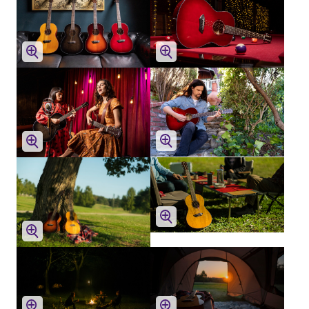
système de
sonorisation pour
obtenir un son
acoustique naturel
et dynamique lors
de la lecture en
direct.