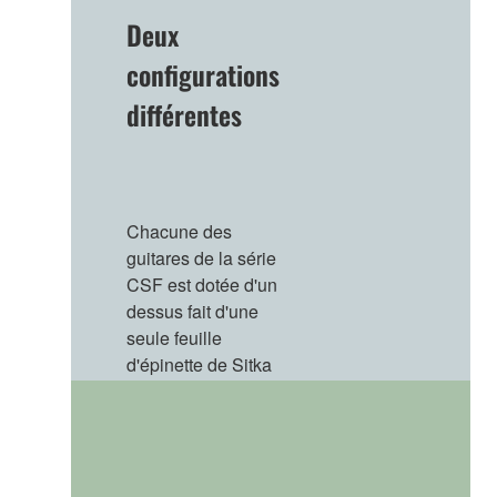
Deux
configurations
différentes
Chacune des
guitares de la série
CSF est dotée d'un
dessus fait d'une
seule feuille
d'épinette de Sitka
et de côtés et de
dos en acajou. Le
CSF3M utilise un
dos et des côtés