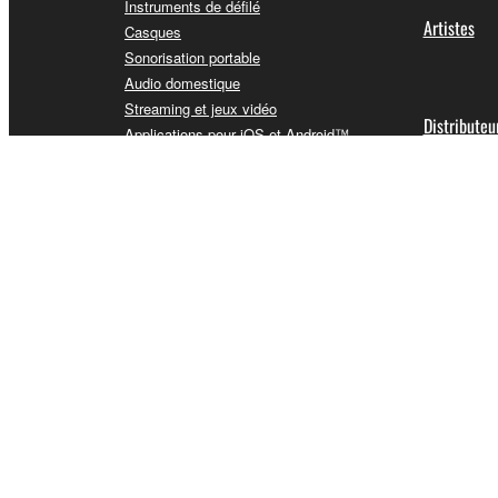
Instruments de défilé
Artistes
Casques
Sonorisation portable
Audio domestique
Streaming et jeux vidéo
Distributeu
Applications pour iOS et Android™
Canada - Français
Contactez-nous
Conditions d'utilisation
Politique de confidentia