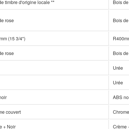
e timbre d'origine locale **
Bois de 
de rose
Bois de
m (15 3/4")
R400mm
de rose
Bois de
Urée
Urée
oir
ABS noi
e couvert
Chrome
 + Noir
Crème +