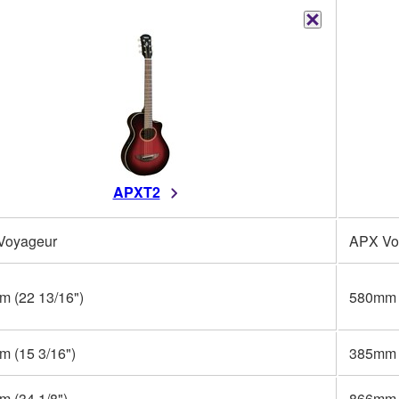
APXT2
Voyageur
APX Vo
 (22 13/16")
580mm (
 (15 3/16")
385mm (
 (34 1/8")
866mm (