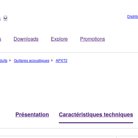
Distri
s
s
Downloads
Explore
Promotions
duits
Guitares acoustiques
APXT2
Présentation
Caractéristiques techniques