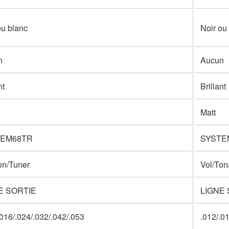
ou blanc
Noir ou
n
Aucun
nt
Brillant
Matt
TEM68TR
SYSTE
on/Tuner
Vol/Ton
E SORTIE
LIGNE 
.016/.024/.032/.042/.053
.012/.0