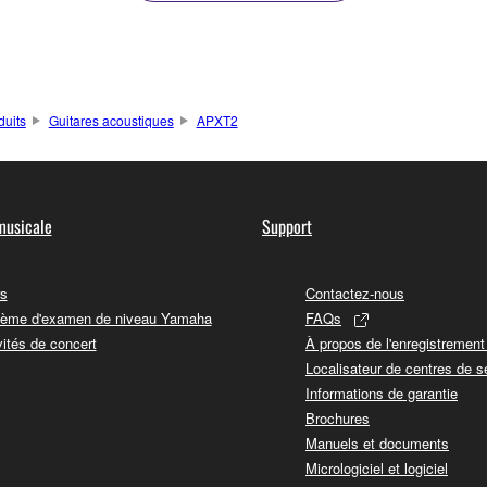
duits
Guitares acoustiques
APXT2
musicale
Support
s
Contactez-nous
ème d'examen de niveau Yamaha
FAQs
vités de concert
À propos de l'enregistremen
Localisateur de centres de s
Informations de garantie
Brochures
Manuels et documents
Micrologiciel et logiciel