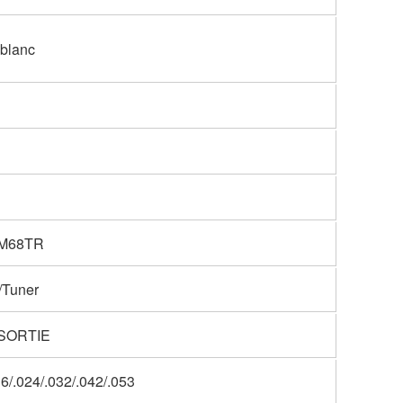
 blanc
M68TR
/Tuner
SORTIE
16/.024/.032/.042/.053