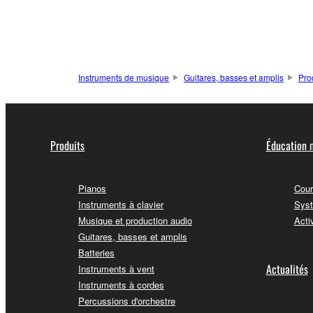
Instruments de musique
Guitares, basses et amplis
Pro
Produits
Éducation 
Pianos
Cour
Instruments à clavier
Syst
Musique et production audio
Acti
Guitares, basses et amplis
Batteries
Actualités
Instruments à vent
Instruments à cordes
Percussions d'orchestre