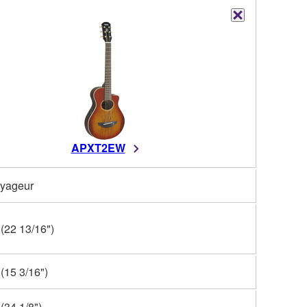
APXT2EW
yageur
22 13/16")
15 3/16")
34 1/8")