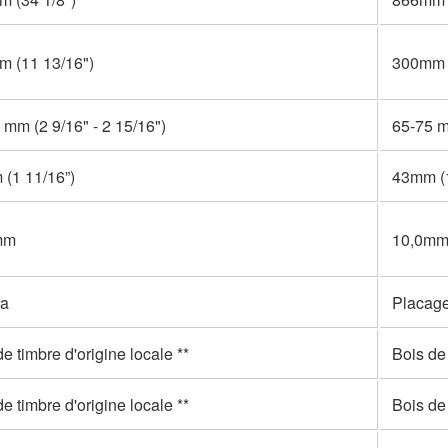
 (11 13/16")
300mm (
 mm (2 9/16" - 2 15/16")
65-75 m
(1 11/16”)
43mm (1
mm
10,0m
éa
Placage
e timbre d'origine locale **
Bois de 
e timbre d'origine locale **
Bois de 