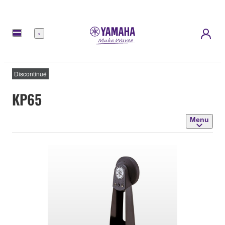
Menu
Discontinué
KP65
Menu