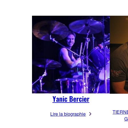
Yanic Bercier
TIERN
Lire la biographie
G