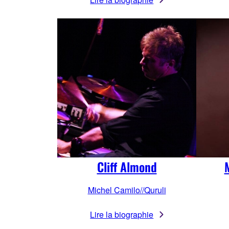
Cliff Almond
Michel Camilo//Quruli
Lire la biographie