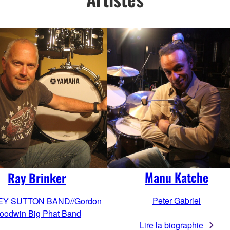
Manu Katche
Ray Brinker
Peter Gabriel
EY SUTTON BAND//Gordon
oodwin Big Phat Band
Lire la biographie