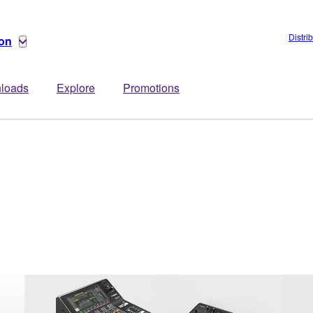
Distri
ion
loads
Explore
Promotions