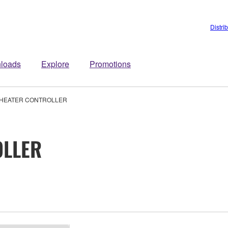
Distri
loads
Explore
Promotions
HEATER CONTROLLER
OLLER