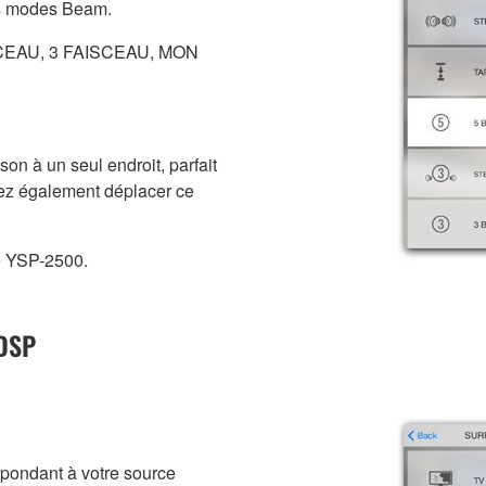
ts modes Beam.
CEAU, 3 FAISCEAU, MON
on à un seul endroit, parfait
vez également déplacer ce
le YSP-2500.
 DSP
pondant à votre source