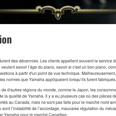
ion
durent des décennies. Les clients appellent souvent le service
veulent savoir l’âge du piano, savoir si c'est un bon piano, combi
estions à partir d'un point de vue technique. Malheureusement,
t les normes que Yamaha appliquaient lorsqu’ils furent fabriqués
e d'autres régions du monde, comme le Japon, les consommateur
f de la qualité de Yamaha. Il y a eu plusieurs cas où des pièces
tés au Canada, mais ne sont pas faits pour le marché nord-amér
enu sont l’instabilité de l’accordage, mauvaise régulation du m
 par Yamaha pour le marché Canadien.