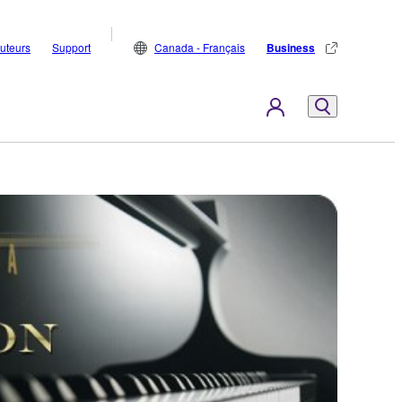
buteurs
Support
Canada - Français
Business