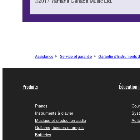
©2017 Yamaha Canada Music Ltd.
Assistance
Service et garantie
Garantie d’Instruments 
Produits
Éducation 
Pianos
Cour
Instruments à clavier
Syst
Musique et production audio
Acti
Guitares, basses et amplis
Batteries