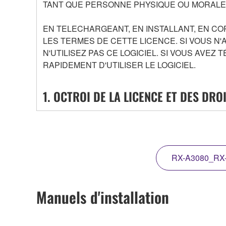
TANT QUE PERSONNE PHYSIQUE OU MORALE) 
EN TELECHARGEANT, EN INSTALLANT, EN COP
LES TERMES DE CETTE LICENCE. SI VOUS N'
N'UTILISEZ PAS CE LOGICIEL. SI VOUS AVEZ
RAPIDEMENT D'UTILISER LE LOGICIEL.
1. OCTROI DE LA LICENCE ET DES DRO
Sous réserve des termes et conditions de cet Accord
des données (« LOGICIEL ») accompagnant cet Acc
gérez vous-même. Le terme LOGICIEL englobe toutes
stockage dans lequel le LOGICIEL est stocké, le L
RX-A3080_RX-
lois sur les droits d'auteur en vigueur et toutes le
l'utilisation du logiciel, ce dernier continuera à être
Manuels d'installation
2. RESTRICTIONS