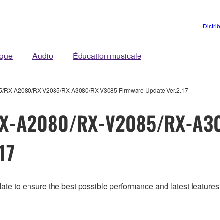
Distri
ique
Audio
Éducation musicale
/RX-A2080/RX-V2085/RX-A3080/RX-V3085 Firmware Update Ver.2.17
RX-A2080/RX-V2085/RX-A3
17
ate to ensure the best possible performance and latest features 