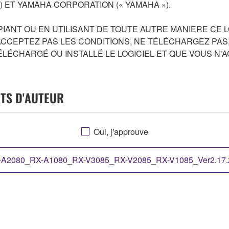
ET YAMAHA CORPORATION (« YAMAHA »).
IANT OU EN UTILISANT DE TOUTE AUTRE MANIERE CE L
ACCEPTEZ PAS LES CONDITIONS, NE TÉLÉCHARGEZ PAS, 
 TÉLÉCHARGÉ OU INSTALLÉ LE LOGICIEL ET QUE VOUS N
ITS D'AUTEUR
, Yamaha vous accorde par la présente une licence d'utilisation
Oui, j'approuve
ord, uniquement sur un ordinateur, un instrument de musique 
 les mises à jour du logiciel et des données qui l'accompagne
OGICIEL lui-même est la propriété de Yamaha et/ou des concédan
A2080_RX-A1080_RX-V3085_RX-V2085_RX-V1085_Ver2.17.z
s dispositions des traités applicables. Bien que vous ayez le dro
 protégé par les droits d'auteur pertinents.