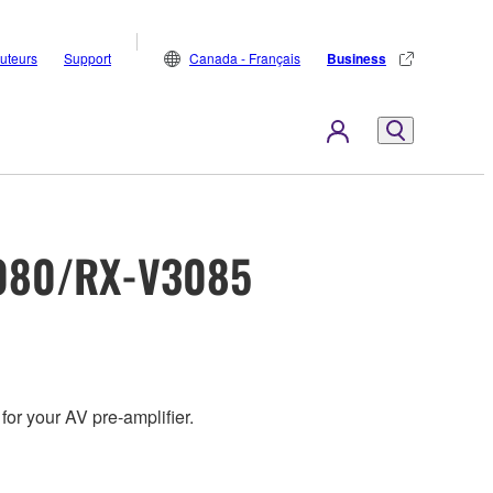
buteurs
Support
Canada - Français
Business
080/RX-V3085
for your AV pre-amplifier.