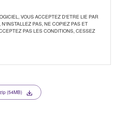
OGICIEL, VOUS ACCEPTEZ D'ETRE LIE PAR
N'INSTALLEZ PAS, NE COPIEZ PAS ET
'ACCEPTEZ PAS LES CONDITIONS, CESSEZ
 de copie(s) du/des programme(s) logiciel(s) et
ou un élément d'équipement que vous possédez ou
nt. Bien que vous soyez propriétaire du support de
ts de licence de Yamaha, et est protégé par les
ip (54MB)
it de revendiquer la propriété des données créées par