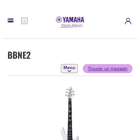
Menu
BBNE2
Menu
Trouver un magasin