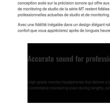
conception axée sur la précision sonore qui offre aux
de monitoring de studio de la série MT restent fidèl
professionnelles actuelles de studio et de monitoring.
Avec une fidélité inégalée dans un design élégant rob
confort que vous apprécierez après de longues heure
Accurate sound for profess
High-grade monitor headphones that deliver a bal
Comfortable monitoring even during lengthy, ex