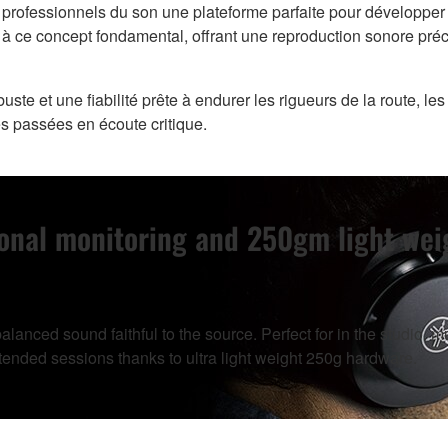
 professionnels du son une plateforme parfaite pour développer 
es à ce concept fondamental, offrant une reproduction sonore pr
uste et une fiabilité prête à endurer les rigueurs de la route, 
s passées en écoute critique.
ional monitoring and 250gm light wei
anced sound faithful to the source. Perfect for in the studio, mu
tended sessions thanks to ultra light weight 250g hardware.