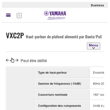
Business
Menu
VXC2P
Haut-parleur de plafond alimenté par Dante/PoE
Menu
Peut être défilé
Type de haut-parleur
Enceinte am
Gamme de fréquences (-10dB)
80Hz-20kHz
Couverture nominale
160° coniqu
Configuration des composants
Unité à gam