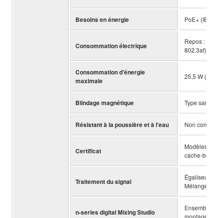
Besoins en énergie
PoE+ (IEEE 8
Repos : 4,0 
Consommation électrique
802.3af))
Consommation d'énergie
25,5 W (PoE+
maximale
Blindage magnétique
Type sans b
Résistant à la poussière et à l'eau
Non confor
Modèles des
Certificat
cache-bornes
Égaliseur/Am
Traitement du signal
Mélangeur, R
Ensemble de
n-series digital Mixing Studio
montage en 