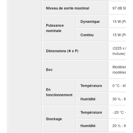
Niveau de sortie maximal
97 dB SPL
Dynamique
15 W (PoE+(
Puissance
nominale
Continu
15 W (PoE+(
∅225 x P133 
Dimensions (Φ x P)
incluse) *
Modèles des 
Вес
modèles des a
Température
0 °C - 40 °C
En
fonctionnement
Humidité
30 % - 90 %
Température
−20 °C - 60 
Stockage
Humidité
20 % - 90 %