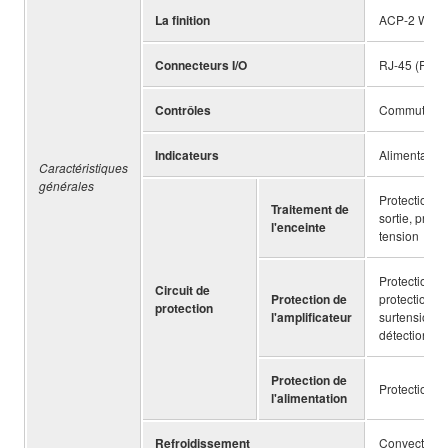
La finition
ACP-2 Whit
Connecteurs I/O
RJ-45 (PoE/
Contrôles
Commutateur
Indicateurs
Alimentation
Caractéristiques
générales
Protection c
Traitement de
sortie, prote
l'enceinte
tension
Protection co
Circuit de
Protection de
protection pa
protection
l'amplificateur
surtensions,
détection d'
Protection de
Protection c
l'alimentation
Refroidissement
Convection n