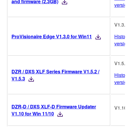
and firmware (2.3GB)
versions
V1.3.0
ProVisionaire Edge V1.3.0 for Win11
Historiq
versions
V1.5.2 /
DZR / DXS XLF Series Firmware V1.5.2 /
Historiq
V1.5.3
versions
DZR-D / DXS XLF-D Firmware Updater
V1.10
V1.10 for Win 11/10