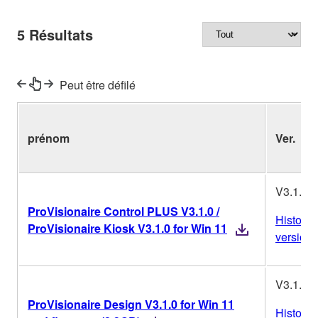
5
Résultats
Peut être défilé
prénom
Ver.
V3.1.0
ProVisionaire Control PLUS V3.1.0 /
Historiq
ProVisionaire Kiosk V3.1.0 for Win 11
versions
V3.1.0
ProVisionaire Design V3.1.0 for Win 11
Historiq