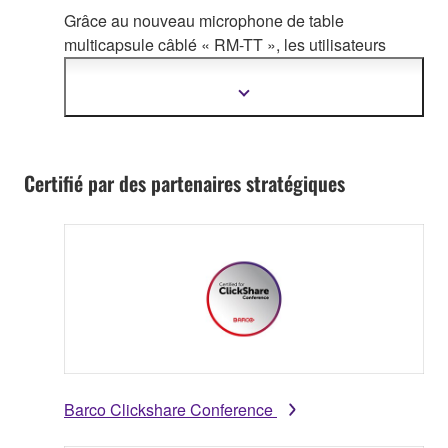
Grâce au nouveau microphone de table
multicapsule câblé « RM-TT », les utilisat
eurs
disposent d'une plus grande souplesse pour
adapter ADECIA à leurs besoins.
Afficher
plus
d'informations
Certifié par des partenaires stratégiques
Barco Clickshare Conference