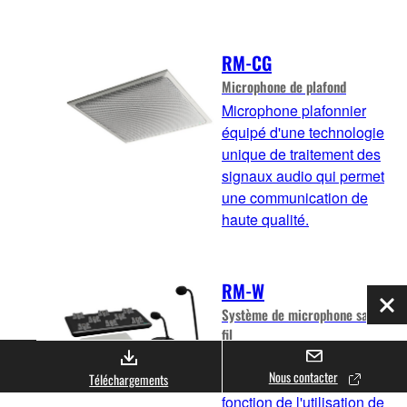
RM-CG
Microphone de plafond
Microphone plafonnier
équipé d'une technologie
unique de traitement des
signaux audio qui permet
une communication de
haute qualité.
RM-W
Système de microphone sans
Fer
fil
Système de microphones
Nous contacter
sans fil flexible en
Téléchargements
fonction de l'utilisation de