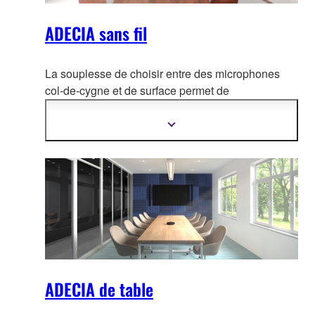
ADECIA sans fil
La souplesse de choisir entre des microphones
col-de-cygne et de surface permet de
personnaliser l'utilisation selon vos besoins, créant
ainsi
l'espace de conférence le plus confortable
Afficher
plus
sans se soucier du câblage ou des modifications
d'informations
de configuration en cas de changement de
disposition.
ADECIA de table