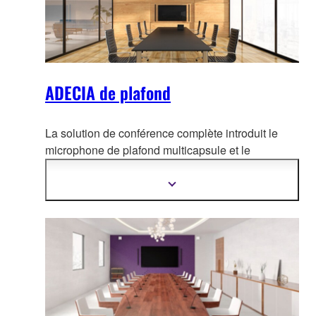
ADECIA de plafond
La solution de conférence complète introduit le
microphone de plafond multicapsule et le
processeur de conférence à d
istance, et comprend
des commutateurs réseau PoE et des haut-
Afficher
plus
parleurs alimentés par PoE Dante éprouvés de
d'informations
longue date.