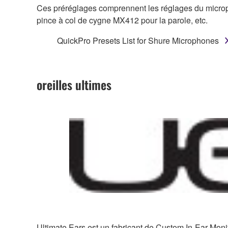
Ces préréglages comprennent les réglages du micro
pince à col de cygne MX412 pour la parole, etc.
QuickPro Presets List for Shure Microphones
oreilles ultimes
Ultimate Ears est un fabricant de Custom In-Ear Monit