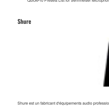
QuickPro Presets List for Sennheiser Micropho
Shure
Shure est un fabricant d'équipements audio profession