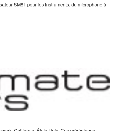
ateur SM81 pour les instruments, du microphone à
Newark, Californie, États-Unis. Ces préréglages