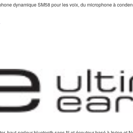
phone dynamique SM58 pour les voix, du microphone à condens
or, haut-parleur bluetooth sans fil et écouteur basé à Irvine et 