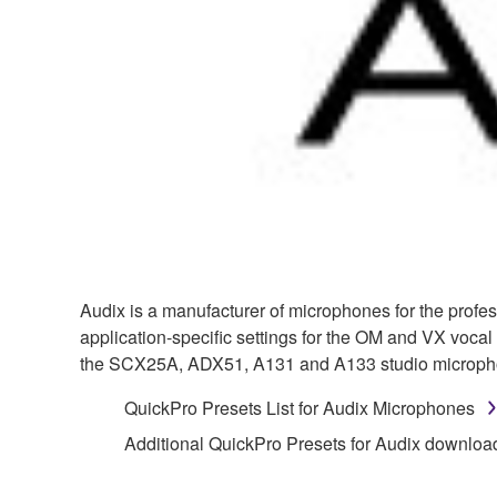
Audix is a manufacturer of microphones for the profe
application-specific settings for the OM and VX voca
the SCX25A, ADX51, A131 and A133 studio microph
QuickPro Presets List for Audix Microphones
Additional QuickPro Presets for Audix downloa