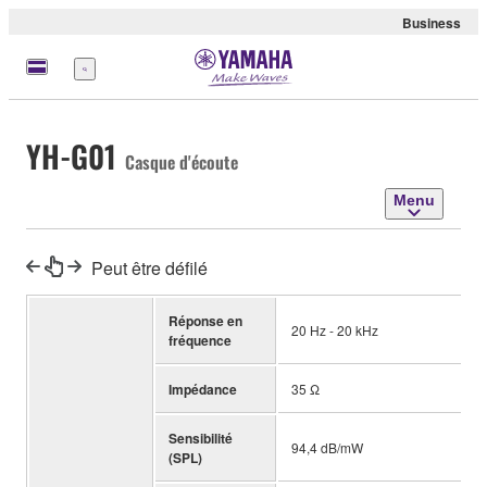
Business
Menu
YH-G01
Casque d'écoute
Menu
Peut être défilé
Réponse en
20 Hz - 20 kHz
fréquence
Impédance
35 Ω
Sensibilité
94,4 dB/mW
(SPL)