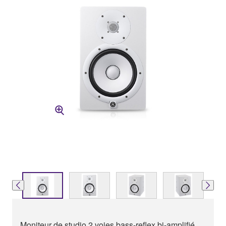
Moniteur de studio 2 voies bass-reflex bi-amplifié