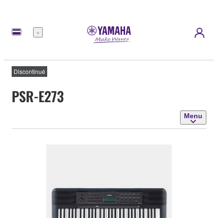
Menu
Discontinué
PSR-E273
Menu