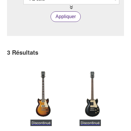
Appliquer
3
Résultats
Discontinué
Discontinué