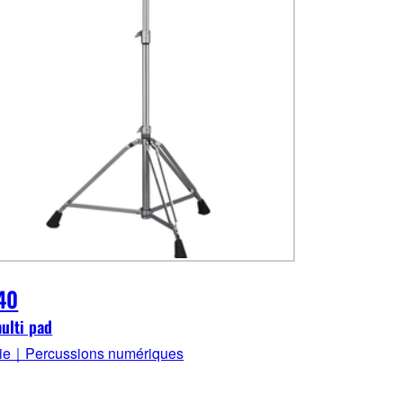
40
ulti pad
rie｜Percussions numériques