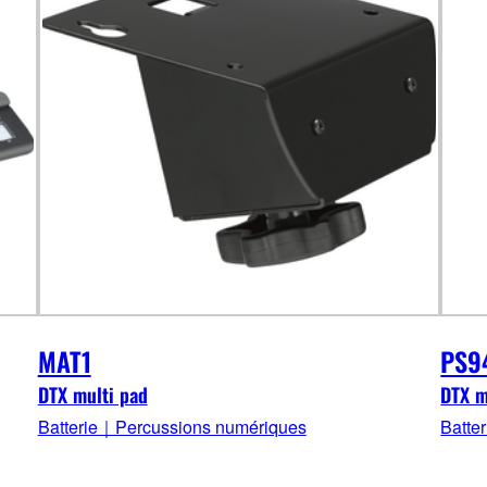
MAT1
PS9
DTX multi pad
DTX m
Batterie｜Percussions numériques
Batte