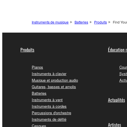
Instruments de musique
Batteries
Produits
Find You
Produits
Éducation 
Pianos
Cour
Instruments à clavier
Syst
Musique et production audio
Acti
Guitares, basses et amplis
Batteries
Actualités
Instruments à vent
Instruments à cordes
Percussions d'orchestre
Instruments de défilé
Artistes
Casques