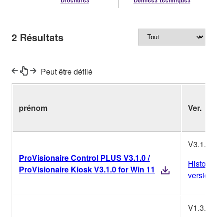
2
Résultats
Peut être défilé
prénom
Ver.
V3.1.0
ProVisionaire Control PLUS V3.1.0 /
Historiq
ProVisionaire Kiosk V3.1.0 for Win 11
versions
V1.3.0