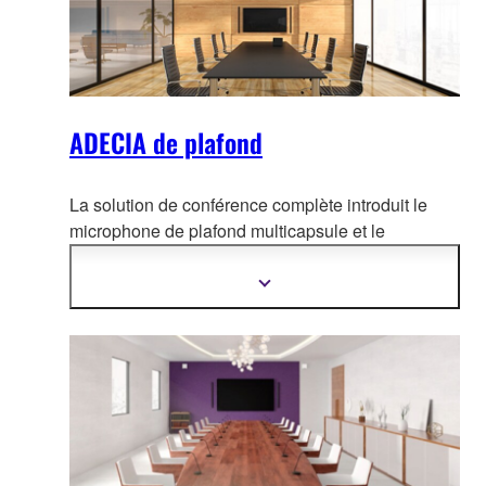
ADECIA de plafond
La solution de conférence complète introduit le
microphone de plafond multicapsule et le
processeur de conférence à d
istance, et comprend
des commutateurs réseau PoE et des haut-
Afficher
plus
parleurs alimentés par PoE Dante éprouvés de
d'informations
longue date.