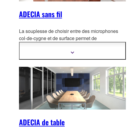
ADECIA sans fil
La souplesse de choisir entre des microphones
col-de-cygne et de surface permet de
personnaliser l'utilisation selon vos besoins, créant
ainsi
l'espace de conférence le plus confortable
Afficher
plus
sans se soucier du câblage ou des modifications
d'informations
de configuration en cas de changement de
disposition.
ADECIA de table