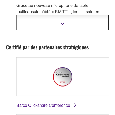
Grâce au nouveau microphone de table
multicapsule câblé « RM-TT », les utilisat
eurs
disposent d'une plus grande souplesse pour
adapter ADECIA à leurs besoins.
Afficher
plus
d'informations
Certifié par des partenaires stratégiques
Barco Clickshare Conference