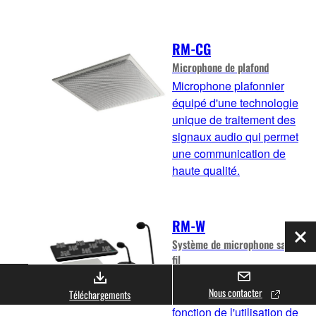
RM-CG
Microphone de plafond
Microphone plafonnier
équipé d'une technologie
unique de traitement des
signaux audio qui permet
une communication de
haute qualité.
RM-W
Système de microphone sans
Fer
fil
Système de microphones
Nous contacter
sans fil flexible en
Téléchargements
fonction de l'utilisation de