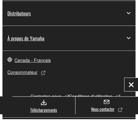
Distributeurs
À propos de Yamaha
Canada - Français
Consommateur
Fer
Contactez-nous
Conditions d'utilisation
Politique de confidentialité
Nous contacter
Politique relative aux cookies
Téléchargements
© Yamaha Corporation.