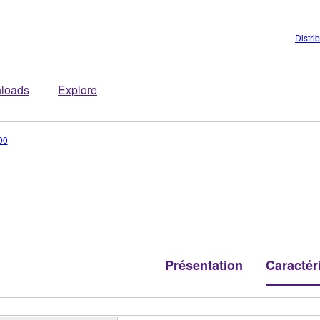
Distri
loads
Explore
00
Présentation
Caractér