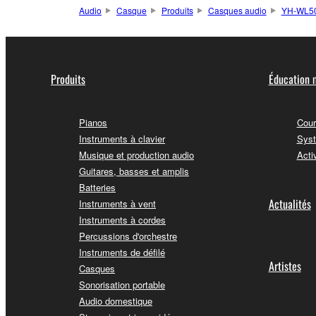
Audio
Casque
Produits
Casques audio
YH-WL5
Produits
Éducation 
Pianos
Cour
Instruments à clavier
Syst
Musique et production audio
Acti
Guitares, basses et amplis
Batteries
Actualités
Instruments à vent
Instruments à cordes
Percussions d'orchestre
Instruments de défilé
Artistes
Casques
Sonorisation portable
Audio domestique